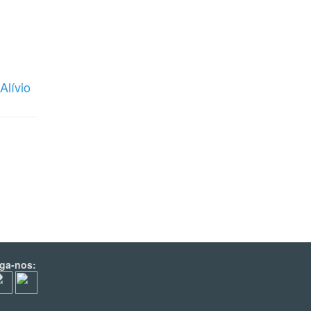
Alívio
iga-nos: