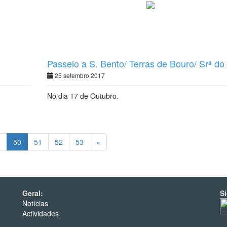
Passeio a S. Bento/ Terras de Bouro/ Srª do 
25 setembro 2017
No dia 17 de Outubro.
9
50
51
52
53
»
Geral:
S
Notícias
Actividades