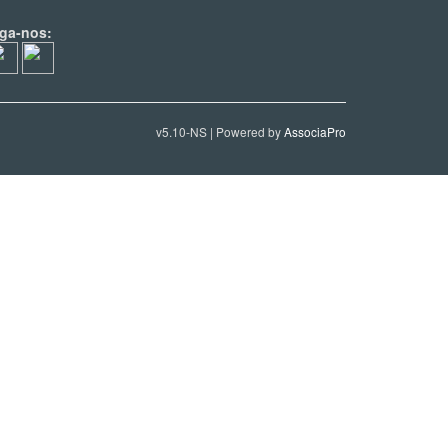
iga-nos:
v5.10-NS | Powered by
AssociaPro