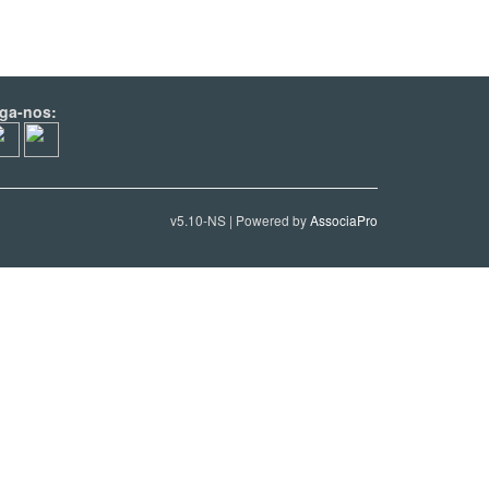
iga-nos:
v5.10-NS | Powered by
AssociaPro